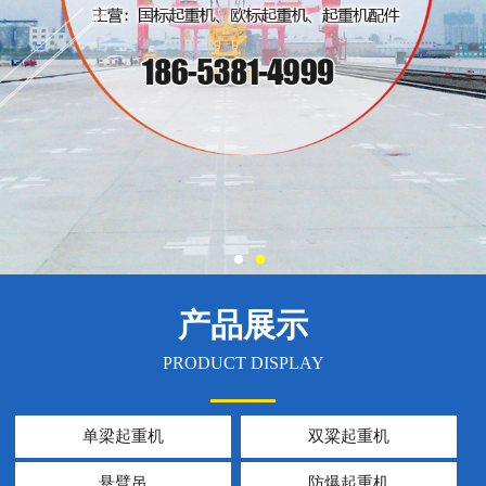
产品展示
PRODUCT DISPLAY
单梁起重机
双粱起重机
悬臂吊
防爆起重机