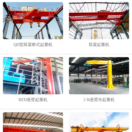
1
2
QD型双梁桥式起重机
双粱起重机
BZD悬臂起重机
2.8t悬臂吊起重机