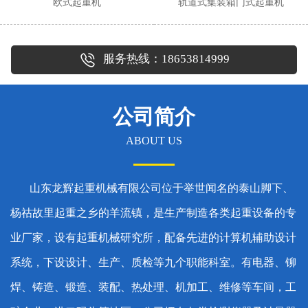
欧式起重机
轨道式集装箱门式起重机
服务热线：18653814999
公司简介
ABOUT US
山东龙辉起重机械有限公司位于举世闻名的泰山脚下、
杨祜故里起重之乡的羊流镇，是生产制造各类起重设备的专
业厂家，设有起重机械研究所，配备先进的计算机辅助设计
系统，下设设计、生产、质检等九个职能科室。有电器、铆
焊、铸造、锻造、装配、热处理、机加工、维修等车间，工