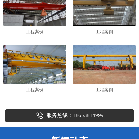
工程案例
工程案例
工程案例
工程案例
服务热线：18653814999